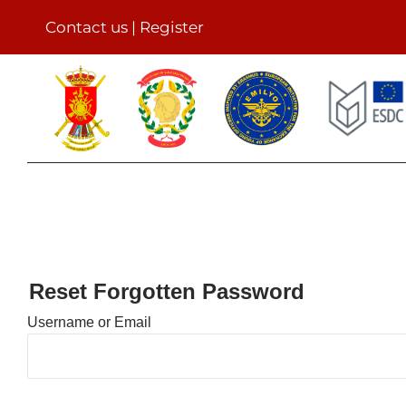
Skip
Contact us
|
Register
to
content
Reset Forgotten Password
Username or Email