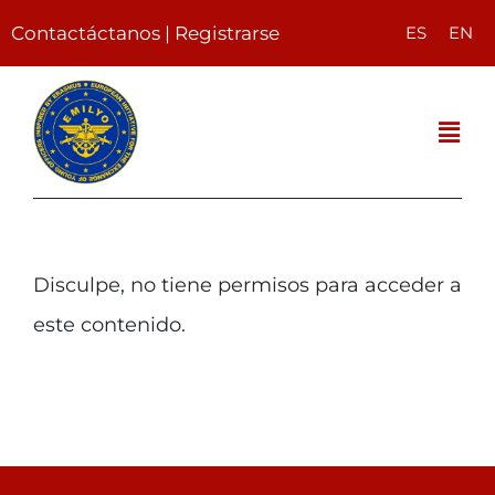
Skip
Contactáctanos
|
Registrarse
ES
EN
to
content
Togg
Navi
El seminario
Disculpe, no tiene permisos para acceder a
Sobre AGM / CUD
este contenido.
Contacto