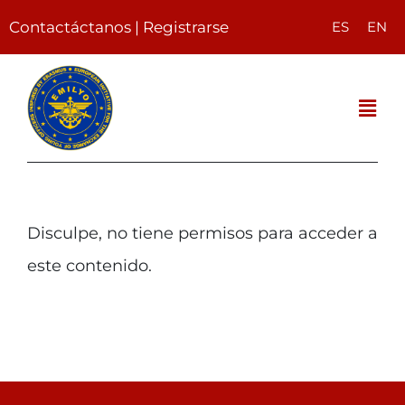
Skip
Contactáctanos
|
Registrarse
ES
EN
to
content
Togg
Navi
El seminario
Disculpe, no tiene permisos para acceder a
Sobre AGM / CUD
este contenido.
Contacto